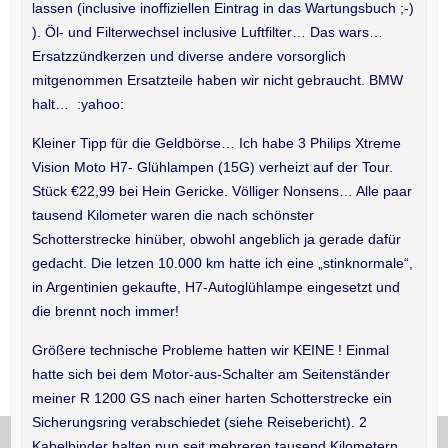
lassen (inclusive inoffiziellen Eintrag in das Wartungsbuch ;-)
). Öl- und Filterwechsel inclusive Luftfilter… Das wars…
Ersatzzündkerzen und diverse andere vorsorglich
mitgenommen Ersatzteile haben wir nicht gebraucht. BMW
halt… :yahoo:
Kleiner Tipp für die Geldbörse… Ich habe 3 Philips Xtreme
Vision Moto H7- Glühlampen (15G) verheizt auf der Tour.
Stück €22,99 bei Hein Gericke. Völliger Nonsens… Alle paar
tausend Kilometer waren die nach schönster
Schotterstrecke hinüber, obwohl angeblich ja gerade dafür
gedacht. Die letzen 10.000 km hatte ich eine „stinknormale“,
in Argentinien gekaufte, H7-Autoglühlampe eingesetzt und
die brennt noch immer!
Größere technische Probleme hatten wir KEINE ! Einmal
hatte sich bei dem Motor-aus-Schalter am Seitenständer
meiner R 1200 GS nach einer harten Schotterstrecke ein
Sicherungsring verabschiedet (siehe Reisebericht). 2
Kabelbinder halten nun seit mehreren tausend Kilometern