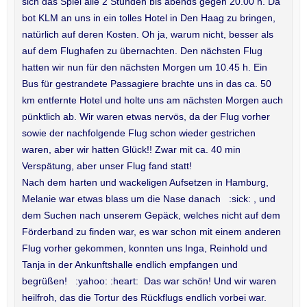
sich das Spiel alle 2 Stunden bis abends gegen 20.00 h. Da
bot KLM an uns in ein tolles Hotel in Den Haag zu bringen,
natürlich auf deren Kosten. Oh ja, warum nicht, besser als
auf dem Flughafen zu übernachten. Den nächsten Flug
hatten wir nun für den nächsten Morgen um 10.45 h. Ein
Bus für gestrandete Passagiere brachte uns in das ca. 50
km entfernte Hotel und holte uns am nächsten Morgen auch
pünktlich ab. Wir waren etwas nervös, da der Flug vorher
sowie der nachfolgende Flug schon wieder gestrichen
waren, aber wir hatten Glück!! Zwar mit ca. 40 min
Verspätung, aber unser Flug fand statt!
Nach dem harten und wackeligen Aufsetzen in Hamburg,
Melanie war etwas blass um die Nase danach :sick: , und
dem Suchen nach unserem Gepäck, welches nicht auf dem
Förderband zu finden war, es war schon mit einem anderen
Flug vorher gekommen, konnten uns Inga, Reinhold und
Tanja in der Ankunftshalle endlich empfangen und
begrüßen! :yahoo: :heart: Das war schön! Und wir waren
heilfroh, das die Tortur des Rückflugs endlich vorbei war.