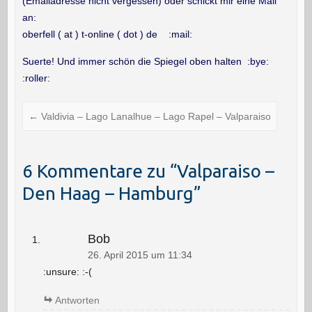
(Emailadresse nicht vergessen) oder schickt mir eine Mail
an:
oberfell ( at ) t-online ( dot ) de :mail:
Suerte! Und immer schön die Spiegel oben halten :bye:
:roller:
←
Valdivia – Lago Lanalhue – Lago Rapel – Valparaiso
6 Kommentare zu “
Valparaiso –
Den Haag – Hamburg
”
Bob
26. April 2015 um 11:34
:unsure: :-(
Antworten