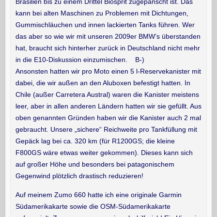
Brasilien bis zu einem Drittel Biosprit zugepanscht ist. Das
kann bei alten Maschinen zu Problemen mit Dichtungen,
Gummischläuchen und innen lackierten Tanks führen. Wer
das aber so wie wir mit unseren 2009er BMW’s überstanden
hat, braucht sich hinterher zurück in Deutschland nicht mehr
in die E10-Diskussion einzumischen. B-)
Ansonsten hatten wir pro Moto einen 5 l-Reservekanister mit
dabei, die wir außen an den Aluboxen befestigt hatten. In
Chile (außer Carretera Austral) waren die Kanister meistens
leer, aber in allen anderen Ländern hatten wir sie gefüllt. Aus
oben genannten Gründen haben wir die Kanister auch 2 mal
gebraucht. Unsere „sichere“ Reichweite pro Tankfüllung mit
Gepäck lag bei ca. 320 km (für R1200GS; die kleine
F800GS wäre etwas weiter gekommen). Dieses kann sich
auf großer Höhe und besonders bei patagonischem
Gegenwind plötzlich drastisch reduzieren!
Auf meinem Zumo 660 hatte ich eine originale Garmin
Südamerikakarte sowie die OSM-Südamerikakarte