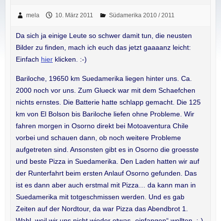
mela
10. März 2011
Südamerika 2010 / 2011
Da sich ja einige Leute so schwer damit tun, die neusten
Bilder zu finden, mach ich euch das jetzt gaaaanz leicht:
Einfach
hier
klicken. :-)
Bariloche, 19650 km Suedamerika liegen hinter uns. Ca.
2000 noch vor uns. Zum Glueck war mit dem Schaefchen
nichts ernstes. Die Batterie hatte schlapp gemacht. Die 125
km von El Bolson bis Bariloche liefen ohne Probleme. Wir
fahren morgen in Osorno direkt bei Motoaventura Chile
vorbei und schauen dann, ob noch weitere Probleme
aufgetreten sind. Ansonsten gibt es in Osorno die groesste
und beste Pizza in Suedamerika. Den Laden hatten wir auf
der Runterfahrt beim ersten Anlauf Osorno gefunden. Das
ist es dann aber auch erstmal mit Pizza… da kann man in
Suedamerika mit totgeschmissen werden. Und es gab
Zeiten auf der Nordtour, da war Pizza das Abendbrot 1.
Wahl, weil wir uns nicht wieder etwas „einfangen“ wollten. ;-)