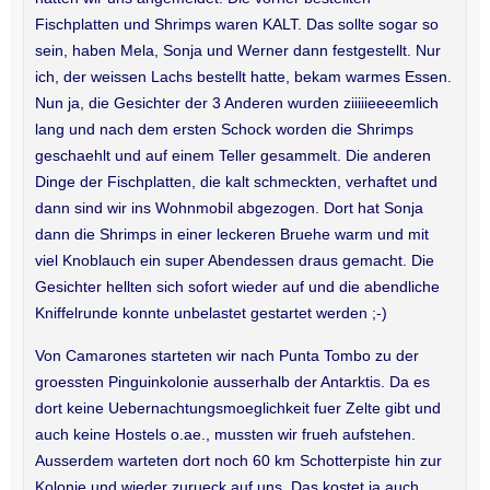
Fischplatten und Shrimps waren KALT. Das sollte sogar so
sein, haben Mela, Sonja und Werner dann festgestellt. Nur
ich, der weissen Lachs bestellt hatte, bekam warmes Essen.
Nun ja, die Gesichter der 3 Anderen wurden ziiiiieeeemlich
lang und nach dem ersten Schock worden die Shrimps
geschaehlt und auf einem Teller gesammelt. Die anderen
Dinge der Fischplatten, die kalt schmeckten, verhaftet und
dann sind wir ins Wohnmobil abgezogen. Dort hat Sonja
dann die Shrimps in einer leckeren Bruehe warm und mit
viel Knoblauch ein super Abendessen draus gemacht. Die
Gesichter hellten sich sofort wieder auf und die abendliche
Kniffelrunde konnte unbelastet gestartet werden ;-)
Von Camarones starteten wir nach Punta Tombo zu der
groessten Pinguinkolonie ausserhalb der Antarktis. Da es
dort keine Uebernachtungsmoeglichkeit fuer Zelte gibt und
auch keine Hostels o.ae., mussten wir frueh aufstehen.
Ausserdem warteten dort noch 60 km Schotterpiste hin zur
Kolonie und wieder zurueck auf uns. Das kostet ja auch