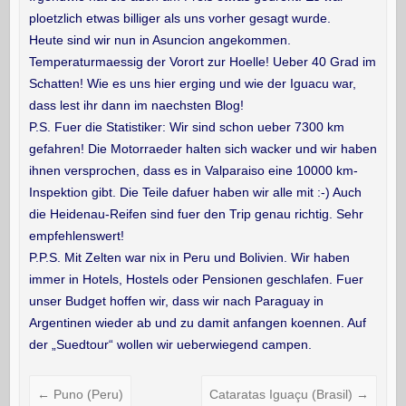
ploetzlich etwas billiger als uns vorher gesagt wurde.
Heute sind wir nun in Asuncion angekommen.
Temperaturmaessig der Vorort zur Hoelle! Ueber 40 Grad im
Schatten! Wie es uns hier erging und wie der Iguacu war,
dass lest ihr dann im naechsten Blog!
P.S. Fuer die Statistiker: Wir sind schon ueber 7300 km
gefahren! Die Motorraeder halten sich wacker und wir haben
ihnen versprochen, dass es in Valparaiso eine 10000 km-
Inspektion gibt. Die Teile dafuer haben wir alle mit :-) Auch
die Heidenau-Reifen sind fuer den Trip genau richtig. Sehr
empfehlenswert!
P.P.S. Mit Zelten war nix in Peru und Bolivien. Wir haben
immer in Hotels, Hostels oder Pensionen geschlafen. Fuer
unser Budget hoffen wir, dass wir nach Paraguay in
Argentinen wieder ab und zu damit anfangen koennen. Auf
der „Suedtour“ wollen wir ueberwiegend campen.
←
Puno (Peru)
Cataratas Iguaçu (Brasil)
→