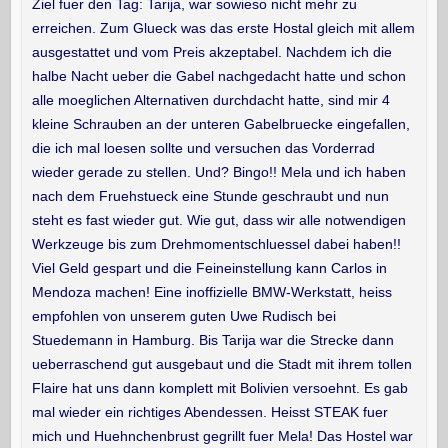
Ziel fuer den Tag: Tarija, war sowieso nicht mehr zu
erreichen. Zum Glueck was das erste Hostal gleich mit allem
ausgestattet und vom Preis akzeptabel. Nachdem ich die
halbe Nacht ueber die Gabel nachgedacht hatte und schon
alle moeglichen Alternativen durchdacht hatte, sind mir 4
kleine Schrauben an der unteren Gabelbruecke eingefallen,
die ich mal loesen sollte und versuchen das Vorderrad
wieder gerade zu stellen. Und? Bingo!! Mela und ich haben
nach dem Fruehstueck eine Stunde geschraubt und nun
steht es fast wieder gut. Wie gut, dass wir alle notwendigen
Werkzeuge bis zum Drehmomentschluessel dabei haben!!
Viel Geld gespart und die Feineinstellung kann Carlos in
Mendoza machen! Eine inoffizielle BMW-Werkstatt, heiss
empfohlen von unserem guten Uwe Rudisch bei
Stuedemann in Hamburg. Bis Tarija war die Strecke dann
ueberraschend gut ausgebaut und die Stadt mit ihrem tollen
Flaire hat uns dann komplett mit Bolivien versoehnt. Es gab
mal wieder ein richtiges Abendessen. Heisst STEAK fuer
mich und Huehnchenbrust gegrillt fuer Mela! Das Hostel war