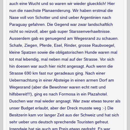
auch eine Wucht und so waren wir wieder gluecklich! Hier
nun die naechste Planaenderung. Wir haben erstmal die
Nase voll von Schotter und sind ueber Argentinien nach
Paraguay gefahren. Die Gegend war zwar landschaftlich
nicht so reizvoll, aber gab super Starssenverhaeltnisse.
Ausserdem gab es genuegend am Wegesrand zu schauen.
Schafe, Ziegen, Pferde, Esel, Rinder, grosse Raubvoegel,
kleine Spatzen sowie die obligatorischen Hunde waren mal
tot mal lebendig, mal neben mal auf der Strasse. Vor sich
hin doesen war auch hier nicht angesagt. Auch wenn die
Strasse 690 km fast nur geradeaus ging. Nach einer
Uebernachtung in einer Absteige in einen armen Dorf am
Wegesrand (aber die Bewohner waren echt nett und
hilfsbereit!!!), ging es nach Formosa in ein Plazahotel.
Duschen war mal wieder angsagt. War zwar etwas teurer als
unser Budget erlaubt, aber der Dreck musste weg :-) Die
Besitzerin kam vor langer Zeit aus der Schweiz und hat sich
sehr ueber uns deutsch sprechende Touristen gefreut.
Irgendwie hat sie auch am Preis etwas gedreht. Es war