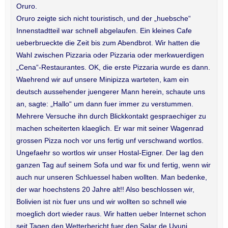
Oruro.
Oruro zeigte sich nicht touristisch, und der „huebsche“
Innenstadtteil war schnell abgelaufen. Ein kleines Cafe
ueberbrueckte die Zeit bis zum Abendbrot. Wir hatten die
Wahl zwischen Pizzaria oder Pizzaria oder merkwuerdigen
„Cena“-Restaurantes. OK, die erste Pizzaria wurde es dann.
Waehrend wir auf unsere Minipizza warteten, kam ein
deutsch aussehender juengerer Mann herein, schaute uns
an, sagte: „Hallo“ um dann fuer immer zu verstummen.
Mehrere Versuche ihn durch Blickkontakt gespraechiger zu
machen scheiterten klaeglich. Er war mit seiner Wagenrad
grossen Pizza noch vor uns fertig unf verschwand wortlos.
Ungefaehr so wortlos wir unser Hostal-Eigner. Der lag den
ganzen Tag auf seinem Sofa und war fix und fertig, wenn wir
auch nur unseren Schluessel haben wollten. Man bedenke,
der war hoechstens 20 Jahre alt!! Also beschlossen wir,
Bolivien ist nix fuer uns und wir wollten so schnell wie
moeglich dort wieder raus. Wir hatten ueber Internet schon
seit Tagen den Wetterbericht fuer den Salar de Uyuni