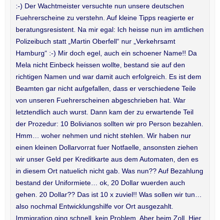
:-) Der Wachtmeister versuchte nun unsere deutschen
Fuehrerscheine zu verstehn. Auf kleine Tipps reagierte er
beratungsresistent. Na mir egal: Ich heisse nun im amtlichen
Polizeibuch statt „Martin Oberfell“ nur „Verkehrsamt
Hamburg“ :-) Mir doch egel, auch ein schoener Name!! Da
Mela nicht Einbeck heissen wollte, bestand sie auf den
richtigen Namen und war damit auch erfolgreich. Es ist dem
Beamten gar nicht aufgefallen, dass er verschiedene Teile
von unseren Fuehrerscheinen abgeschrieben hat. War
letztendlich auch wurst. Dann kam der zu erwartende Teil
der Prozedur: 10 Bolivianos sollten wir pro Person bezahlen.
Hmm… woher nehmen und nicht stehlen. Wir haben nur
einen kleinen Dollarvorrat fuer Notfaelle, ansonsten ziehen
wir unser Geld per Kreditkarte aus dem Automaten, den es
in diesem Ort natuelich nicht gab. Was nun?? Auf Bezahlung
bestand der Uniformiete… ok, 20 Dollar wuerden auch
gehen. 20 Dollar?? Das ist 10 x zuviel!! Was sollen wir tun…
also nochmal Entwicklungshilfe vor Ort ausgezahlt.
Immigration ging schnell, kein Problem. Aber beim Zoll. Hier