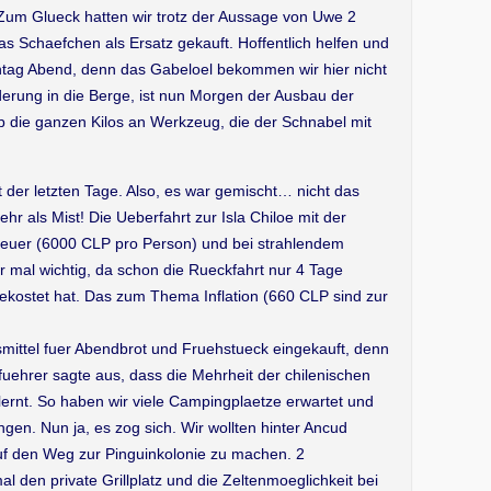
 Zum Glueck hatten wir trotz der Aussage von Uwe 2
as Schaefchen als Ersatz gekauft. Hoffentlich helfen und
ag Abend, denn das Gabeloel bekommen wir hier nicht
erung in die Berge, ist nun Morgen der Ausbau der
 die ganzen Kilos an Werkzeug, die der Schnabel mit
er letzten Tage. Also, es war gemischt… nicht das
hr als Mist! Die Ueberfahrt zur Isla Chiloe mit der
teuer (6000 CLP pro Person) und bei strahlendem
r mal wichtig, da schon die Rueckfahrt nur 4 Tage
kostet hat. Das zum Thema Inflation (660 CLP sind zur
smittel fuer Abendbrot und Fruehstueck eingekauft, denn
efuehrer sagte aus, dass die Mehrheit der chilenischen
ernt. So haben wir viele Campingplaetze erwartet und
gen. Nun ja, es zog sich. Wir wollten hinter Ancud
 den Weg zur Pinguinkolonie zu machen. 2
 den private Grillplatz und die Zeltenmoeglichkeit bei