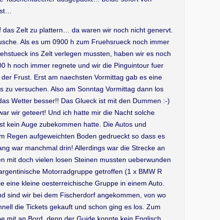
ist…
as Zelt zu plattern… da waren wir noch nicht genervt.
Dusche. Als es um 0900 h zum Fruehsrueck noch immer
ehstueck ins Zelt verlegen mussten, haben wir es noch
 h noch immer regnete und wir die Pinguintour fuer
er Frust. Erst am naechsten Vormittag gab es eine
es zu versuchen. Also am Sonntag Vormittag dann los
das Wetter besser!! Das Glueck ist mit den Dummen :-)
ar wir geteert! Und ich hatte mir die Nacht solche
ast kein Auge zubekommen hatte. Die Autos und
vom Regen aufgeweichten Boden gedrueckt so dass es
Gang war manchmal drin! Allerdings war die Strecke an
nen mit doch vielen losen Steinen mussten ueberwunden
argentinische Motorradgruppe getroffen (1 x BMW R
 eine kleine oesterreichische Gruppe in einem Auto.
nd sind wir bei dem Fischerdorf angekommen, von wo
hnell die Tickets gekauft und schon ging es los. Zum
e mit an Bord, denn der Guide konnte kein Englisch