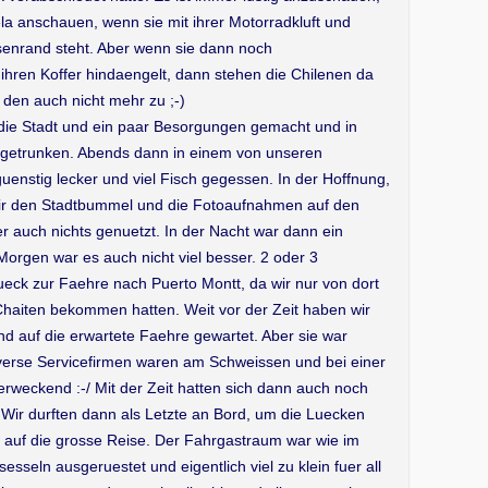
la anschauen, wenn sie mit ihrer Motorradkluft und
enrand steht. Aber wenn sie dann noch
ren Koffer hindaengelt, dann stehen die Chilenen da
en auch nicht mehr zu ;-)
 die Stadt und ein paar Besorgungen gemacht und in
 getrunken. Abends dann in einem von unseren
enstig lecker und viel Fisch gegessen. In der Hoffnung,
wir den Stadtbummel und die Fotoaufnahmen auf den
r auch nichts genuetzt. In der Nacht war dann ein
orgen war es auch nicht viel besser. 2 oder 3
ck zur Faehre nach Puerto Montt, da wir nur von dort
haiten bekommen hatten. Weit vor der Zeit haben wir
d auf die erwartete Faehre gewartet. Aber sie war
iverse Servicefirmen waren am Schweissen und bei einer
rweckend :-/ Mit der Zeit hatten sich dann auch noch
Wir durften dann als Letzte an Bord, um die Luecken
 auf die grosse Reise. Der Fahrgastraum war wie im
sseln ausgeruestet und eigentlich viel zu klein fuer all