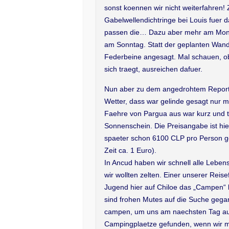
sonst koennen wir nicht weiterfahren!
Gabelwellendichtringe bei Louis fuer d
passen die… Dazu aber mehr am Mont
am Sonntag. Statt der geplanten Wand
Federbeine angesagt. Mal schauen, ob
sich traegt, ausreichen dafuer.
Nun aber zu dem angedrohtem Report d
Wetter, dass war gelinde gesagt nur me
Faehre von Pargua aus war kurz und 
Sonnenschein. Die Preisangabe ist hie
spaeter schon 6100 CLP pro Person ge
Zeit ca. 1 Euro).
In Ancud haben wir schnell alle Leben
wir wollten zelten. Einer unserer Reis
Jugend hier auf Chiloe das „Campen“ l
sind frohen Mutes auf die Suche gegan
campen, um uns am naechsten Tag auf
Campingplaetze gefunden, wenn wir mal