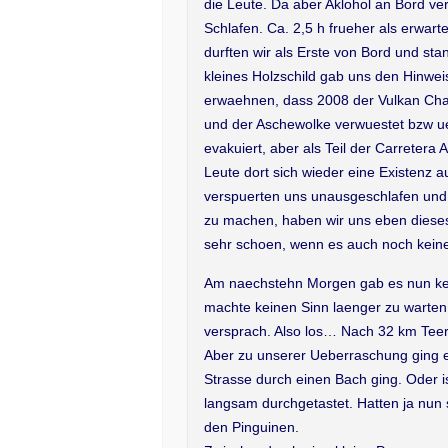
die Leute. Da aber Aklohol an Bord ve
Schlafen. Ca. 2,5 h frueher als erwarte
durften wir als Erste von Bord und 
kleines Holzschild gab uns den Hinwe
erwaehnen, dass 2008 der Vulkan Chai
und der Aschewolke verwuestet bzw u
evakuiert, aber als Teil der Carretera 
Leute dort sich wieder eine Existenz 
verspuerten uns unausgeschlafen und 
zu machen, haben wir uns eben diese
sehr schoen, wenn es auch noch kein
Am naechstehn Morgen gab es nun kei
machte keinen Sinn laenger zu warten
versprach. Also los… Nach 32 km Teer
Aber zu unserer Ueberraschung ging es
Strasse durch einen Bach ging. Oder 
langsam durchgetastet. Hatten ja nun
den Pinguinen.