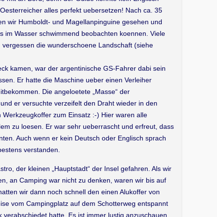
Oesterreicher alles perfekt uebersetzen! Nach ca. 35
ten wir Humboldt- und Magellanpinguine gesehen und
rts im Wasser schwimmend beobachten koennen. Viele
 zu vergessen die wunderschoene Landschaft (siehe
eck kamen, war der argentinische GS-Fahrer dabi sein
ssen. Er hatte die Maschine ueber einen Verleiher
itbekommen. Die angeloetete „Masse“ der
nd er versuchte verzeifelt den Draht wieder in den
Werkzeugkoffer zum Einsatz :-) Hier waren alle
m zu loesen. Er war sehr ueberrascht und erfreut, dass
nnten. Auch wenn er kein Deutsch oder Englisch sprach
 bestens verstanden.
ro, der kleinen „Hauptstadt“ der Insel gefahren. Als wir
ten, an Camping war nicht zu denken, waren wir bis auf
atten wir dann noch schnell den einen Alukoffer von
breise vom Campingplatz auf dem Schotterweg entspannt
k verabschiedet hatte. Es ist immer lustig anzuschauen,