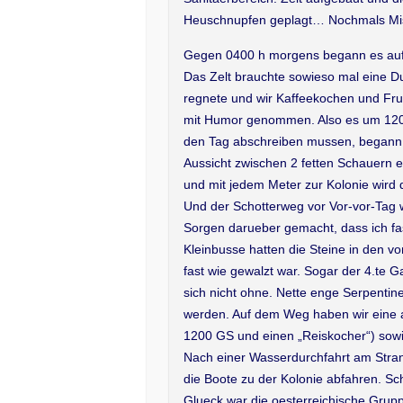
Heuschnupfen geplagt… Nochmals M
Gegen 0400 h morgens begann es auf d
Das Zelt brauchte sowieso mal eine 
regnete und wir Kaffeekochen und Fru
mit Humor genommen. Also es um 1200
den Tag abschreiben mussen, begann d
Aussicht zwischen 2 fetten Schauern 
und mit jedem Meter zur Kolonie wird 
Und der Schotterweg vor Vor-vor-Tag w
Sorgen darueber gemacht, dass ich f
Kleinbusse hatten die Steine in den 
fast wie gewalzt war. Sogar der 4.te 
sich nicht ohne. Nette enge Serpenti
werden. Auf dem Weg haben wir eine 
1200 GS und einen „Reiskocher“) sowie
Nach einer Wasserdurchfahrt am Stra
die Boote zu der Kolonie abfahren. Sc
Glueck war die oesterreichische Grupp