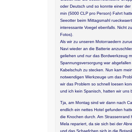
oder Deutsch und so konnte einer der 
min (5000 CLP pro Person) Fahrt hat
Seeotter beim Mittagsmahl rueckwae
interessante Voegel ebenfalls. Nicht
Fotos).
Als wir zu unseren Motorraedern zuru
Navi wieder an die Batterie anzuschlie
geliehen und nur das Bordwerkzeug m
Spannungsversorgung war abgefallen u
Kabelschuh zu stecken. Nun kam mein 
notwendigen Werkzeuge um das Proble
wir das Problem so schnell loesen ko
und ich kein Spanisch, hatten wir uns
Tja, am Montag sind wir dann nach Cast
endlich ein nettes Hotel gefunden hat
die Knochen durch. Am Strassenrand h
Mela repariert, da sie sich bei der A
und das Schaefchen sich in die Botani