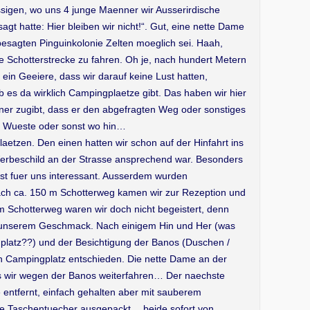
gen, wo uns 4 junge Maenner wir Ausserirdische
gt hatte: Hier bleiben wir nicht!“. Gut, eine nette Dame
esagten Pinguinkolonie Zelten moeglich sei. Haah,
e Schotterstrecke zu fahren. Oh je, nach hundert Metern
in Geeiere, dass wir darauf keine Lust hatten,
ob es da wirklich Campingplaetze gibt. Das haben wir hier
ner zugibt, dass er den abgefragten Weg oder sonstiges
 die Wueste oder sonst wo hin…
etzen. Den einen hatten wir schon auf der Hinfahrt ins
Werbeschild an der Strasse ansprechend war. Besonders
ist fuer uns interessant. Ausserdem wurden
Nach ca. 150 m Schotterweg kamen wir zur Rezeption und
 m Schotterweg waren wir doch nicht begeistert, denn
h unserem Geschmack. Nach einigem Hin und Her (was
platz??) und der Besichtigung der Banos (Duschen /
n Campingplatz entschieden. Die nette Dame an der
ss wir wegen der Banos weiterfahren… Der naechste
 entfernt, einfach gehalten aber mit sauberem
die Taschentuecher ausgepackt… beide sofort von