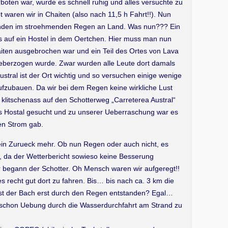
rboten war, wurde es schnell ruhig und alles versuchte zu
t waren wir in Chaiten (also nach 11,5 h Fahrt!!). Nun
standen im stroehmenden Regen an Land. Was nun??? Ein
is auf ein Hostel in dem Oertchen. Hier muss man nun
ten ausgebrochen war und ein Teil des Ortes von Lava
eberzogen wurde. Zwar wurden alle Leute dort damals
Austral ist der Ort wichtig und so versuchen einige wenige
aufzubauen. Da wir bei dem Regen keine wirkliche Lust
klitschenass auf den Schotterweg „Carreterea Austral“
s Hostal gesucht und zu unserer Ueberraschung war es
en Strom gab.
n Zurueck mehr. Ob nun Regen oder auch nicht, es
, da der Wetterbericht sowieso keine Besserung
 begann der Schotter. Oh Mensch waren wir aufgeregt!!
 recht gut dort zu fahren. Bis… bis nach ca. 3 km die
ist der Bach erst durch den Regen entstanden? Egal…
 schon Uebung durch die Wasserdurchfahrt am Strand zu