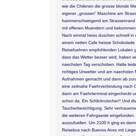
wie die Chilenen die grosse blonde Me
eigener „grossen“ Maschine am Strass
hammerschwingend am Strassenrand ih
mit offenen Muendern und bekommen d
Nach einmal heiss duschen schnell in
einem netten Cafe heisse Schokolade
Reisefuehren empfohlenden Lokalen gu
dass das Wetter besser wird, haben 
naechsten Tag verschoben. Hatte leide
richtiges Unwetter und am naechsten M
Aufnahmen gemacht und dann ab zurue
eine zeitnahe Faehrverbindung nach C
dann am Faehrterminal eingecheckt un
schon da. Ein Schlickrutscher!! Und d
Taucherbesichtigung. Sehr vertrauense
die weiteren Fahrgaeste eingefunden. 
auszufuellen. Um 2100 h ging es dann
Reisebus nach Buenos Aires mit Liegese