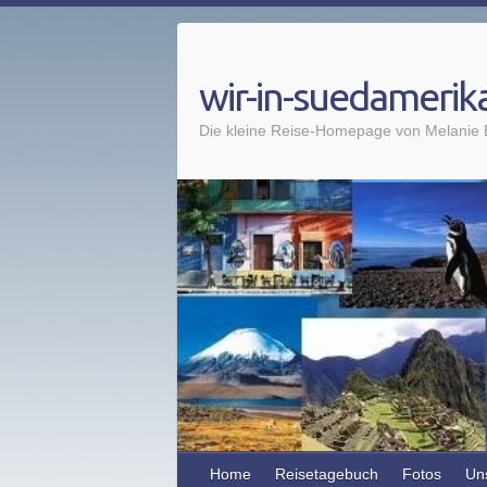
wir-in-suedamerik
Die kleine Reise-Homepage von Melanie B
Home
Reisetagebuch
Fotos
Un