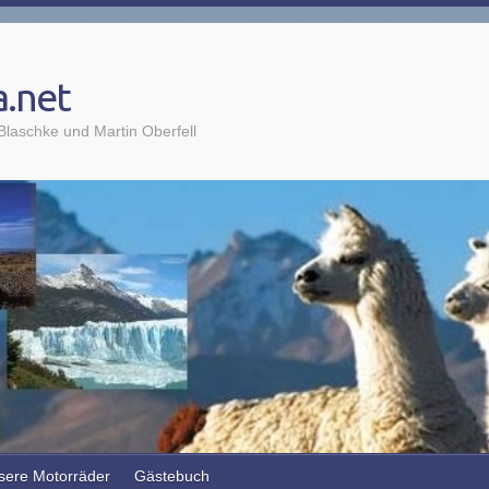
a.net
laschke und Martin Oberfell
sere Motorräder
Gästebuch