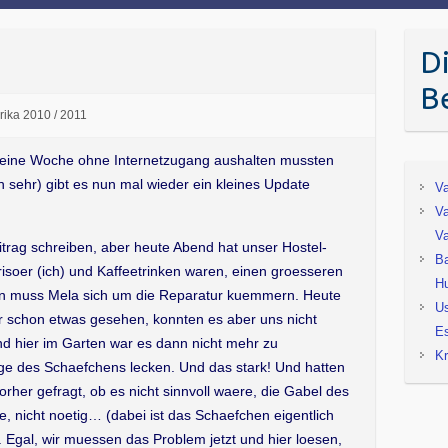
D
B
ika 2010 / 2011
n eine Woche ohne Internetzugang aushalten mussten
en sehr) gibt es nun mal wieder ein kleines Update
Va
Va
Va
eitrag schreiben, aber heute Abend hat unser Hostel-
Ba
isoer (ich) und Kaffeetrinken waren, einen groesseren
Hu
Nun muss Mela sich um die Reparatur kuemmern. Heute
Us
 schon etwas gesehen, konnten es aber uns nicht
Es
nd hier im Garten war es dann nicht mehr zu
Kr
ge des Schaefchens lecken. Und das stark! Und hatten
rher gefragt, ob es nicht sinnvoll waere, die Gabel des
 nicht noetig… (dabei ist das Schaefchen eigentlich
 Egal, wir muessen das Problem jetzt und hier loesen,