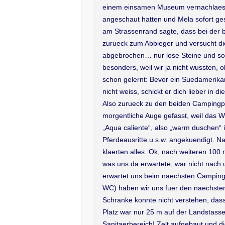
einem einsamen Museum vernachlaessi
angeschaut hatten und Mela sofort gesa
am Strassenrand sagte, dass bei der b
zurueck zum Abbieger und versucht di
abgebrochen… nur lose Steine und so e
besonders, weil wir ja nicht wussten, 
schon gelernt: Bevor ein Suedamerika
nicht weiss, schickt er dich lieber in
Also zurueck zu den beiden Campingpla
morgentliche Auge gefasst, weil das 
„Aqua caliente“, also „warm duschen“ 
Pferdeausritte u.s.w. angekuendigt. 
klaerten alles. Ok, nach weiteren 100
was uns da erwartete, war nicht nac
erwartet uns beim naechsten Camping
WC) haben wir uns fuer den naechste
Schranke konnte nicht verstehen, da
Platz war nur 25 m auf der Landstasse
Sanitaerbereich! Zelt aufgebaut und 